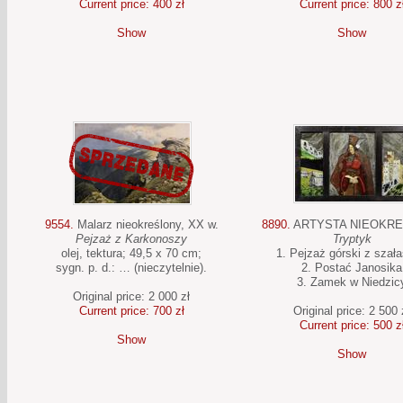
Current price: 400 zł
Current price: 800 z
Show
Show
9554.
Malarz nieokreślony, XX w.
8890.
ARTYSTA NIEOKR
Pejzaż z Karkonoszy
Tryptyk
olej, tektura; 49,5 x 70 cm;
1. Pejzaż górski z szał
sygn. p. d.: … (nieczytelnie).
2. Postać Janosika
3. Zamek w Niedzic
Original price: 2 000 zł
Current price: 700 zł
Original price: 2 500 
Current price: 500 z
Show
Show