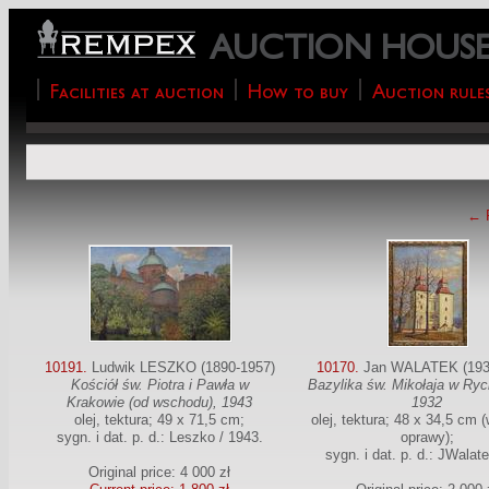
AUCTION HOUS
Facilities at auction
How to buy
Auction rule
← 
10191.
Ludwik LESZKO (1890-1957)
10170.
Jan WALATEK (193
Kościół św. Piotra i Pawła w
Bazylika św. Mikołaja w Ryc
Krakowie (od wschodu), 1943
1932
olej, tektura; 49 x 71,5 cm;
olej, tektura; 48 x 34,5 cm (
sygn. i dat. p. d.: Leszko / 1943.
oprawy);
sygn. i dat. p. d.: JWalat
Original price: 4 000 zł