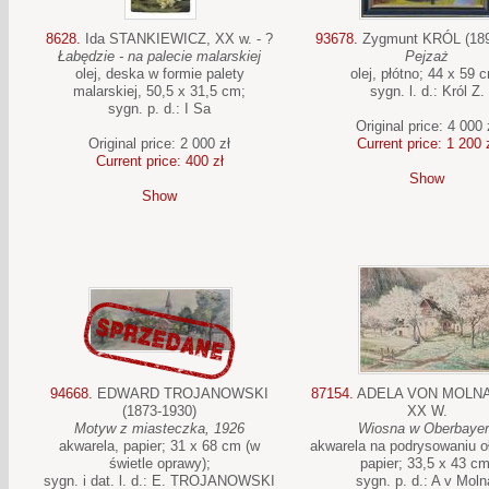
8628.
Ida STANKIEWICZ, XX w. - ?
93678.
Zygmunt KRÓL (189
Łabędzie - na palecie malarskiej
Pejzaż
olej, deska w formie palety
olej, płótno; 44 x 59 
malarskiej, 50,5 x 31,5 cm;
sygn. l. d.: Król Z.
sygn. p. d.: I Sa
Original price: 4 000 
Original price: 2 000 zł
Current price: 1 200 
Current price: 400 zł
Show
Show
94668.
EDWARD TROJANOWSKI
87154.
ADELA VON MOLNAR
(1873-1930)
XX W.
Motyw z miasteczka, 1926
Wiosna w Oberbaye
akwarela, papier; 31 x 68 cm (w
akwarela na podrysowaniu 
świetle oprawy);
papier; 33,5 x 43 cm
sygn. i dat. l. d.: E. TROJANOWSKI
sygn. p. d.: A v Moln