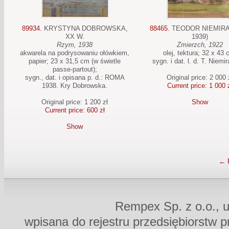
89934.
KRYSTYNA DOBROWSKA,
88465.
TEODOR NIEMIRA 
XX W.
1939)
Rzym, 1938
Zmierzch, 1922
akwarela na podrysowaniu ołówkiem,
olej, tektura; 32 x 43 
papier; 23 x 31,5 cm (w świetle
sygn. i dat. l. d. T. Niemi
passe-partout);
sygn., dat. i opisana p. d.: ROMA
Original price: 2 000 
1938. Kry Dobrowska.
Current price: 1 000 
Original price: 1 200 zł
Show
Current price: 600 zł
Show
← 
Rempex Sp. z o.o., u
wpisana do rejestru przedsiębiorstw 