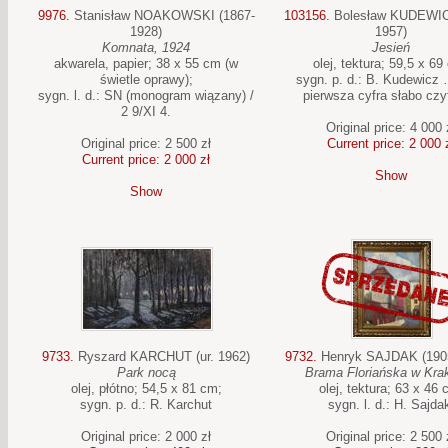
9976.
Stanisław NOAKOWSKI (1867-
103156.
Bolesław KUDEWIC
1928)
1957)
Komnata, 1924
Jesień
akwarela, papier; 38 x 55 cm (w
olej, tektura; 59,5 x 69
świetle oprawy);
sygn. p. d.: B. Kudewicz 
sygn. l. d.: SN (monogram wiązany) /
pierwsza cyfra słabo czy
2 9/XI 4.
Original price: 4 000 
Original price: 2 500 zł
Current price: 2 000 
Current price: 2 000 zł
Show
Show
9733.
Ryszard KARCHUT (ur. 1962)
9732.
Henryk SAJDAK (1905
Park nocą
Brama Floriańska w Kra
olej, płótno; 54,5 x 81 cm;
olej, tektura; 63 x 46 
sygn. p. d.: R. Karchut
sygn. l. d.: H. Sajda
Original price: 2 000 zł
Original price: 2 500 