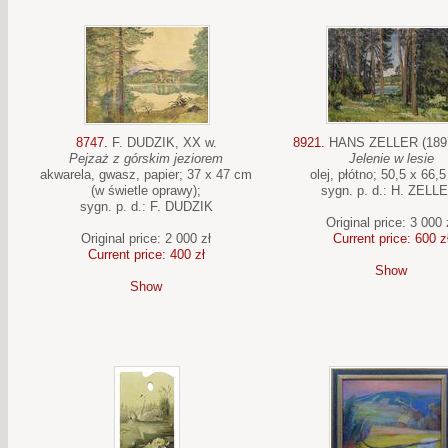
8747.
F. DUDZIK, XX w.
8921.
HANS ZELLER (1897
Pejzaż z górskim jeziorem
Jelenie w lesie
akwarela, gwasz, papier; 37 x 47 cm
olej, płótno; 50,5 x 66,
(w świetle oprawy);
sygn. p. d.: H. ZELL
sygn. p. d.: F. DUDZIK
Original price: 3 000 
Original price: 2 000 zł
Current price: 600 z
Current price: 400 zł
Show
Show