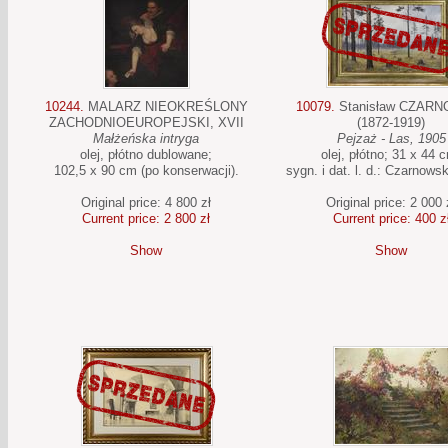
10244.
MALARZ NIEOKREŚLONY
10079.
Stanisław CZAR
ZACHODNIOEUROPEJSKI, XVII
(1872-1919)
Małżeńska intryga
Pejzaż - Las, 1905
olej, płótno dublowane;
olej, płótno; 31 x 44 
102,5 x 90 cm (po konserwacji).
sygn. i dat. l. d.: Czarnowsk
Original price: 4 800 zł
Original price: 2 000 
Current price: 2 800 zł
Current price: 400 z
Show
Show