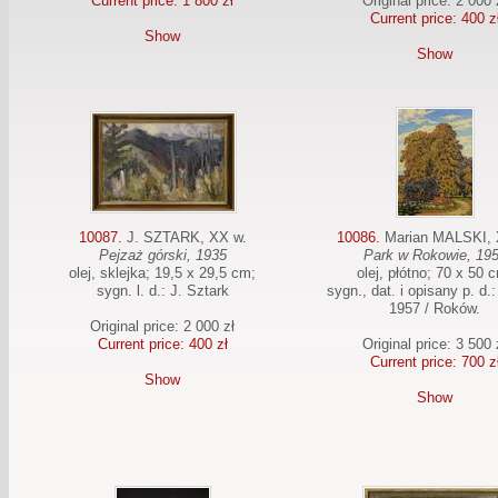
Current price: 1 800 zł
Original price: 2 000 
Current price: 400 z
Show
Show
10087.
J. SZTARK, XX w.
10086.
Marian MALSKI, 
Pejzaż górski, 1935
Park w Rokowie, 19
olej, sklejka; 19,5 x 29,5 cm;
olej, płótno; 70 x 50 
sygn. l. d.: J. Sztark
sygn., dat. i opisany p. d.
1957 / Roków.
Original price: 2 000 zł
Current price: 400 zł
Original price: 3 500 
Current price: 700 z
Show
Show