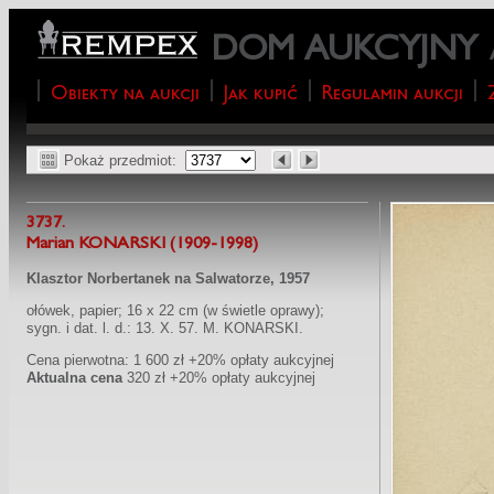
DOM AUKCYJNY
Obiekty na aukcji
Jak kupić
Regulamin aukcji
Pokaż przedmiot:
3737.
Marian KONARSKI (1909-1998)
Klasztor Norbertanek na Salwatorze, 1957
ołówek, papier; 16 x 22 cm (w świetle oprawy);
sygn. i dat. l. d.: 13. X. 57. M. KONARSKI.
Cena pierwotna: 1 600 zł +20% opłaty aukcyjnej
Aktualna cena
320 zł +20% opłaty aukcyjnej