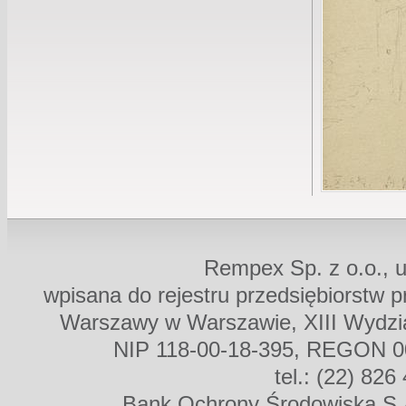
Rempex Sp. z o.o., u
wpisana do rejestru przedsiębiorstw 
Warszawy w Warszawie, XIII Wydz
NIP 118-00-18-395, REGON 00
tel.: (22) 826
Bank Ochrony Środowiska S.A