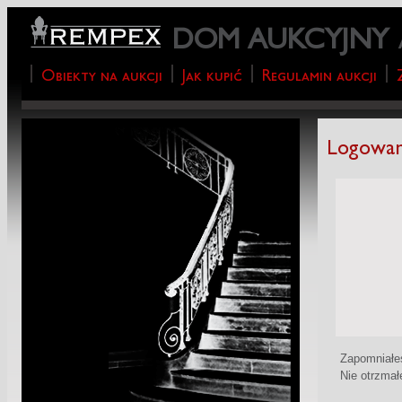
DOM AUKCYJNY
Obiekty na aukcji
Jak kupić
Regulamin aukcji
Logowan
Zapomniałe
Nie otrzmałe