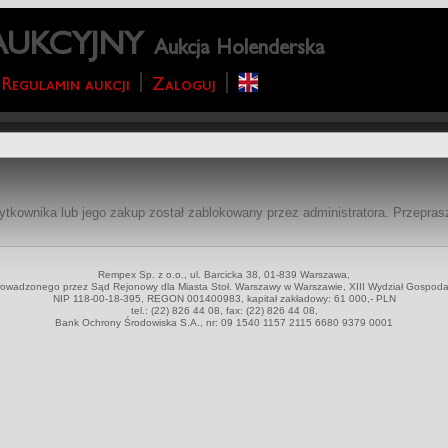
AUKCYJNY
Aukcja Holenderska
Regulamin aukcji
Zaloguj
żytkownika lub jego zakup został zablokowany przez administratora. Przepra
Rempex Sp. z o.o., ul. Barcicka 38, 01-839 Warszawa,
w prowadzonego przez Sąd Rejonowy dla Miasta Stoł. Warszawy w Warszawie, XIII Wydział Gosp
NIP 118-00-18-395, REGON 001400983, kapitał zakładowy: 61 000,- PLN
tel.: (22) 826 44 08, fax: (22) 826 44 08,
Bank Ochrony Środowiska S.A., nr: 09 1540 1157 2115 6680 9379 0001