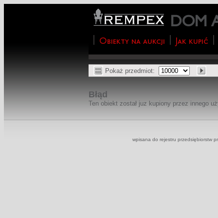
DOM 
Obiekty na aukcji
Jak kupić
Pokaż przedmiot:
Błąd
Ten obiekt został juz kupiony przez innego u
wpisana do rejestru przedsiębiorst