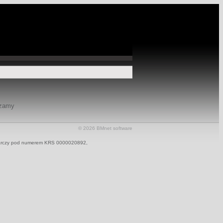
szamy
© 2026
BMnet
software
odarczy pod numerem KRS 0000020892,