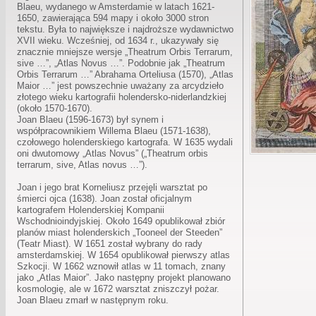
Blaeu, wydanego w Amsterdamie w latach 1621-
1650, zawierająca 594 mapy i około 3000 stron
tekstu. Była to największe i najdroższe wydawnictwo
XVII wieku. Wcześniej, od 1634 r., ukazywały się
znacznie mniejsze wersje „Theatrum Orbis Terrarum,
sive …”, „Atlas Novus …”. Podobnie jak „Theatrum
Orbis Terrarum …” Abrahama Orteliusa (1570), „Atlas
Maior …” jest powszechnie uważany za arcydzieło
złotego wieku kartografii holendersko-niderlandzkiej
(około 1570-1670).
Joan Blaeu (1596-1673) był synem i
współpracownikiem Willema Blaeu (1571-1638),
czołowego holenderskiego kartografa. W 1635 wydali
oni dwutomowy „Atlas Novus” („Theatrum orbis
terrarum, sive, Atlas novus …”).
Joan i jego brat Korneliusz przejęli warsztat po
śmierci ojca (1638). Joan został oficjalnym
kartografem Holenderskiej Kompanii
Wschodnioindyjskiej. Około 1649 opublikował zbiór
planów miast holenderskich „Tooneel der Steeden”
(Teatr Miast). W 1651 został wybrany do rady
amsterdamskiej. W 1654 opublikował pierwszy atlas
Szkocji. W 1662 wznowił atlas w 11 tomach, znany
jako „Atlas Maior”. Jako następny projekt planowano
kosmologię, ale w 1672 warsztat zniszczył pożar.
Joan Blaeu zmarł w następnym roku.