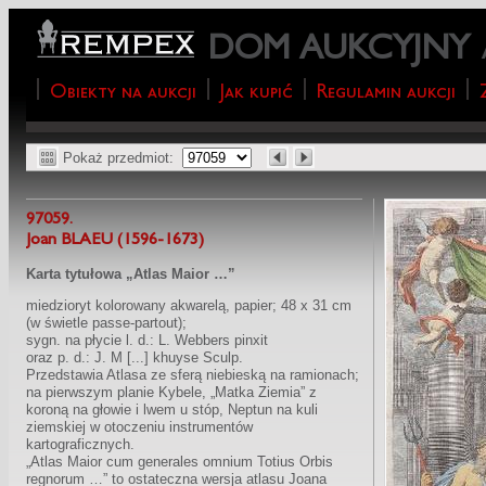
DOM AUKCYJNY
Obiekty na aukcji
Jak kupić
Regulamin aukcji
Pokaż przedmiot:
97059.
Joan BLAEU (1596-1673)
Karta tytułowa „Atlas Maior …”
miedzioryt kolorowany akwarelą, papier; 48 x 31 cm
(w świetle passe-partout);
sygn. na płycie l. d.: L. Webbers pinxit
oraz p. d.: J. M [...] khuyse Sculp.
Przedstawia Atlasa ze sferą niebieską na ramionach;
na pierwszym planie Kybele, „Matka Ziemia” z
koroną na głowie i lwem u stóp, Neptun na kuli
ziemskiej w otoczeniu instrumentów
kartograficznych.
„Atlas Maior cum generales omnium Totius Orbis
regnorum …” to ostateczna wersja atlasu Joana