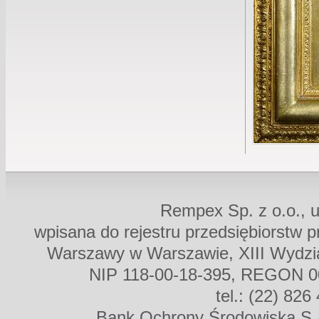
Rempex Sp. z o.o., u
wpisana do rejestru przedsiębiorstw 
Warszawy w Warszawie, XIII Wydz
NIP 118-00-18-395, REGON 00
tel.: (22) 826
Bank Ochrony Środowiska S.A