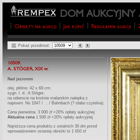
DOM AUKCYJNY
Obiekty na aukcji
Jak kupić
Regulamin aukcji
Pokaż przedmiot:
10509.
A. STÖGER, XIX w.
Nad jeziorem
olej, płótno; 42 x 69 cm;
sygn. l. d.: A Stöger;
na odwrocie na krośnie malarskim nalepka z
napisem: No 1047 / ... / Bahnbach (? słabo czytelna).
Cena pierwotna: 3 000 zł +20% opłaty aukcyjnej
Aktualna cena
1 500 zł +20% opłaty aukcyjnej
Najniższa cena produktu z ostatnich 30 dni przed
wprowadzeniem ostaniej obniżki to 1 650 zł