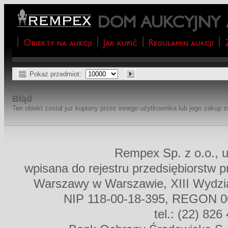
DOM AUKCYJNY
Obiekty na aukcji
Jak kupić
Regulamin aukcji
Pokaż przedmiot:
Błąd
Ten obiekt został juz kupiony przez innego użytkownika lub jego zakup 
Rempex Sp. z o.o., u
wpisana do rejestru przedsiębiorstw 
Warszawy w Warszawie, XIII Wydz
NIP 118-00-18-395, REGON 00
tel.: (22) 826