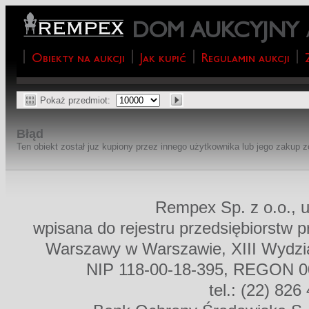
DOM AUKCYJNY
Obiekty na aukcji
Jak kupić
Regulamin aukcji
Pokaż przedmiot:
Błąd
Ten obiekt został juz kupiony przez innego użytkownika lub jego zakup 
Rempex Sp. z o.o., u
wpisana do rejestru przedsiębiorstw 
Warszawy w Warszawie, XIII Wydz
NIP 118-00-18-395, REGON 00
tel.: (22) 826