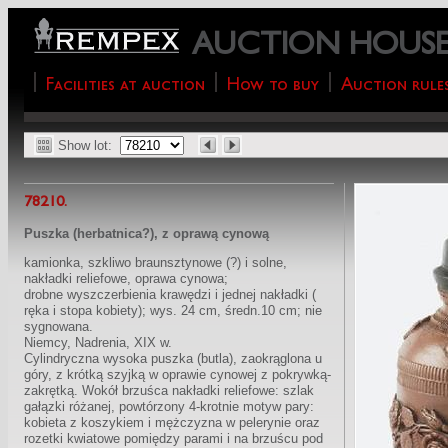
AUCTION HOUS
Facilities at auction
How to buy
Auction rule
Show lot:
78210.
Puszka (herbatnica?), z oprawą cynową
kamionka, szkliwo braunsztynowe (?) i solne,
nakładki reliefowe, oprawa cynowa;
drobne wyszczerbienia krawędzi i jednej nakładki (
ręka i stopa kobiety); wys. 24 cm, średn.10 cm; nie
sygnowana.
Niemcy, Nadrenia, XIX w.
Cylindryczna wysoka puszka (butla), zaokrąglona u
góry, z krótką szyjką w oprawie cynowej z pokrywką-
zakrętką. Wokół brzuśca nakładki reliefowe: szlak
gałązki różanej, powtórzony 4-krotnie motyw pary:
kobieta z koszykiem i mężczyzna w pelerynie oraz
rozetki kwiatowe pomiędzy parami i na brzuścu pod