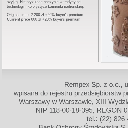
szyjką. Historyzujące naczynie w tradycyjnej
technologii i kolorystyce kamionki nadreńskiej.
Original price: 2 200 zł +20% buyer's premium
Current price
800 zł +20% buyer's premium
Rempex Sp. z o.o., u
wpisana do rejestru przedsiębiorstw 
Warszawy w Warszawie, XIII Wydz
NIP 118-00-18-395, REGON 00
tel.: (22) 826
Bank Ochrony Środowiska S.A