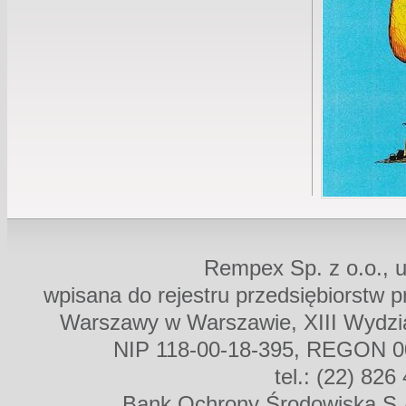
Rempex Sp. z o.o., u
wpisana do rejestru przedsiębiorstw 
Warszawy w Warszawie, XIII Wydz
NIP 118-00-18-395, REGON 00
tel.: (22) 826
Bank Ochrony Środowiska S.A