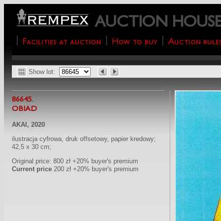
AUCTION HOUS
Facilities at auction
How to buy
Auction rule
Show lot:
86645.
OBIAD
AKAI, 2020
ilustracja cyfrowa, druk offsetowy, papier kredowy;
42,5 x 30 cm;
Original price: 800 zł +20% buyer's premium
Current price
200 zł +20% buyer's premium