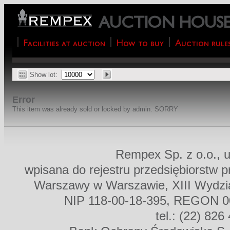
AUCTION HOUS
Facilities at auction
How to buy
Auction rule
Show lot:
Error
This item was already sold or locked by admin. SORRY
Rempex Sp. z o.o., u
wpisana do rejestru przedsiębiorstw 
Warszawy w Warszawie, XIII Wydz
NIP 118-00-18-395, REGON 00
tel.: (22) 826