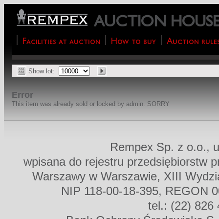
AUCTION HOUS
Facilities at auction
How to buy
Auction rule
Show lot:
Error
This item was already sold or locked by admin. SORRY
Rempex Sp. z o.o., u
wpisana do rejestru przedsiębiorstw 
Warszawy w Warszawie, XIII Wydz
NIP 118-00-18-395, REGON 00
tel.: (22) 826